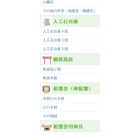
八幡宮
その他の外宮（地蔵堂・鞘建宮）
人工石台座４段
人工石台座３段
人工石台座２段
鳥居塩ビ製
鳥居木製
木曽ひのき材
ひのき材
その他材