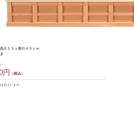
高さ１５ｘ奥行４５ｃｍ
き
88
90円
（税込）
含まれています。