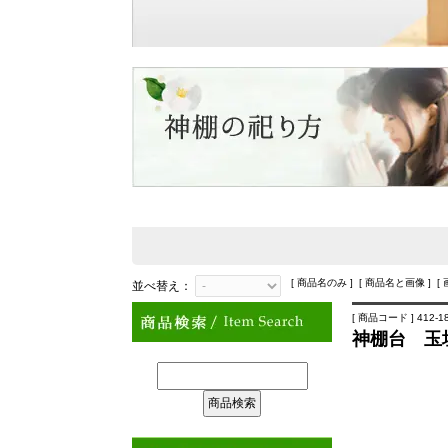
[ 商品名のみ ] [ 商品名と画像 ] [
並べ替え：
[ 商品コード ] 412-1
神棚台 玉