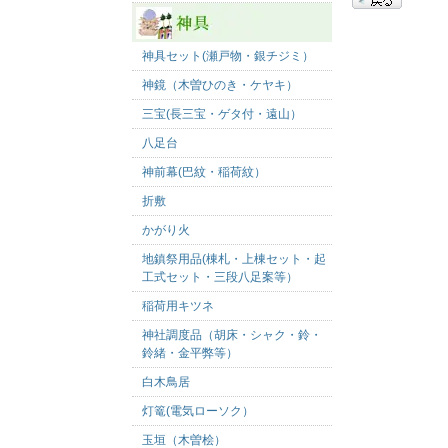
神具セット(瀬戸物・銀チジミ）
神鏡（木曽ひのき・ケヤキ）
三宝(長三宝・ゲタ付・遠山）
八足台
神前幕(巴紋・稲荷紋）
折敷
かがり火
地鎮祭用品(棟札・上棟セット・起
工式セット・三段八足案等）
稲荷用キツネ
神社調度品（胡床・シャク・鈴・
鈴緒・金平弊等）
白木鳥居
灯篭(電気ローソク）
玉垣（木曽桧）