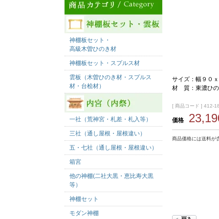
神棚板セット・
高級木曽ひのき材
神棚板セット・スプルス材
雲板（木曽ひのき材・スプルス
サイズ：幅９０ｘ
材・台桧材）
材 質：東濃ひの
[ 商品コード ] 412-1
23,1
一社（荒神宮・札差・札入等）
価格
三社（通し屋根・屋根違い）
商品価格には送料が
五・七社（通し屋根・屋根違い）
箱宮
他の神棚(二社大黒・恵比寿大黒
等）
神棚セット
モダン神棚