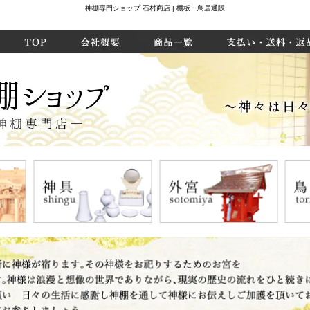
神棚専門ショップ 石村商店 | 棚板・鳥居通販