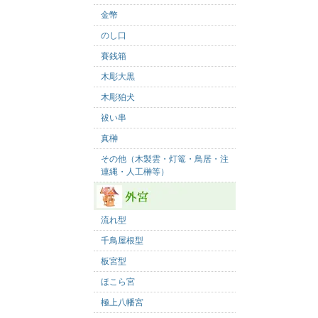
金幣
のし口
賽銭箱
木彫大黒
木彫狛犬
祓い串
真榊
その他（木製雲・灯篭・鳥居・注
連縄・人工榊等）
流れ型
千鳥屋根型
板宮型
ほこら宮
極上八幡宮