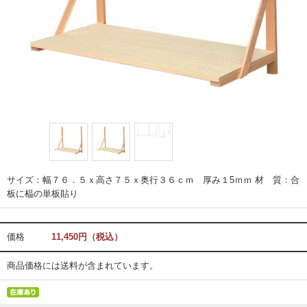
サイズ：幅７６．５ｘ高さ７５ｘ奥行３６ｃｍ 厚み１5ｍｍ 材 質：合
板に榀の単板貼り
価格
11,450円（税込）
商品価格には送料が含まれています。