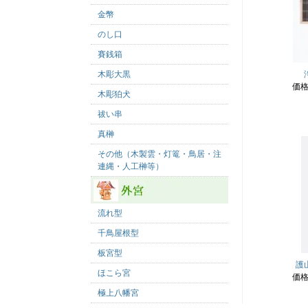
金幣
のし口
賽銭箱
木彫大黒
価
木彫狛犬
祓い串
真榊
その他（木製雲・灯篭・鳥居・注
連縄・人工榊等）
流れ型
千鳥屋根型
板宮型
護
ほこら宮
価
極上八幡宮