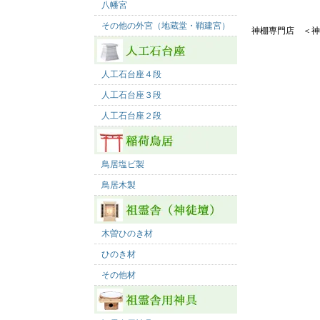
八幡宮
その他の外宮（地蔵堂・鞘建宮）
神棚専門店 ＜神
人工石台座４段
人工石台座３段
人工石台座２段
鳥居塩ビ製
鳥居木製
木曽ひのき材
ひのき材
その他材