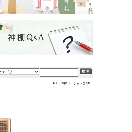
1
ページ中
1
ページ目（全7件）