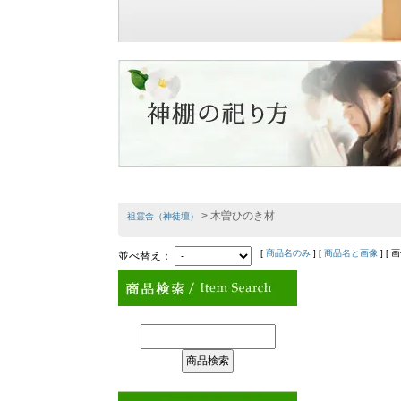
> 木曽ひのき材
祖霊舎（神徒壇）
[
商品名のみ
] [
商品名と画像
] [ 
並べ替え：