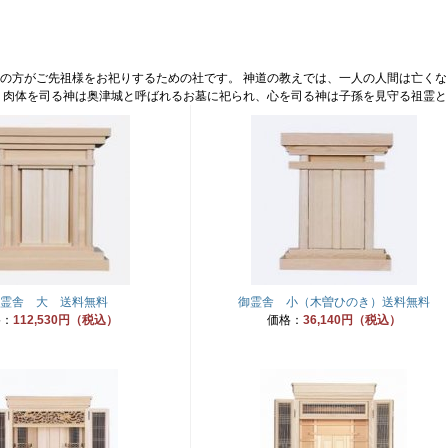
の方がご先祖様をお祀りするための社です。 神道の教えでは、一人の人間は亡く
 肉体を司る神は奥津城と呼ばれるお墓に祀られ、心を司る神は子孫を見守る祖霊
霊舎 大 送料無料
御霊舎 小（木曽ひのき）送料無料
格：
112,530円（税込）
価格：
36,140円（税込）