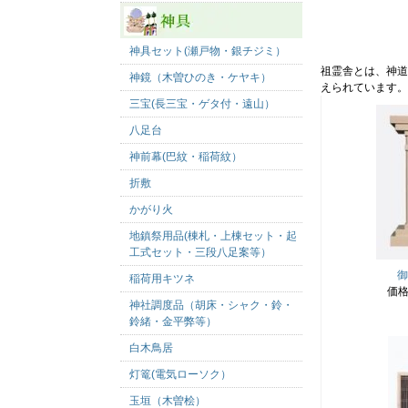
神具セット(瀬戸物・銀チジミ）
祖霊舎とは、神道
神鏡（木曽ひのき・ケヤキ）
えられています。
三宝(長三宝・ゲタ付・遠山）
八足台
神前幕(巴紋・稲荷紋）
折敷
かがり火
地鎮祭用品(棟札・上棟セット・起
工式セット・三段八足案等）
御
稲荷用キツネ
価
神社調度品（胡床・シャク・鈴・
鈴緒・金平弊等）
白木鳥居
灯篭(電気ローソク）
玉垣（木曽桧）