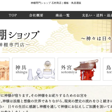
神棚専門ショップ 石村商店 | 棚板・鳥居通販