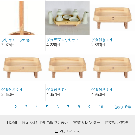
ひしゃく ひのき
ゲタ三宝４寸セット
ゲタ付き４寸
2,925円
4,220円
2,860円
ゲタ付き６寸
ゲタ付き７寸
ゲタ付き８寸
3,850円
4,367円
4,950円
1
2
3
4
5
6
7
8
9
10...
次の18件
HOME
特定商取引法に基づく表示
営業カレンダー
お支払い方法
PCサイトへ