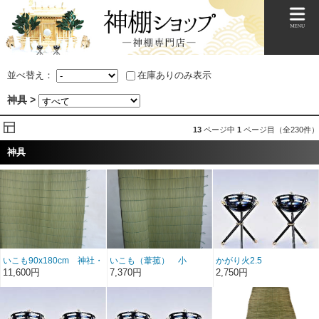
並べ替え：
在庫ありのみ表示
神具 >
13
ページ中
1
ページ目（全230件）
神具
いこも90x180cm 神社・
いこも（葦菰） 小
かがり火2.5
地鎮祭用品
(90x90)
11,600円
7,370円
2,750円