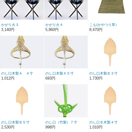
かがり火３
かがり火４
こも(かやつり草）
90x180 神社調度品・地
3,140円
5,860円
8,470円
鎮祭用品
のし口木製Ａ ４寸
のし口木製Ａ５寸
のし口木製Ｂ３寸
1,012円
693円
1,730円
のし口木製Ｂ５寸
のし口（竹製）７寸
のし口Ｂ木製４寸
2,530円
998円
1,010円