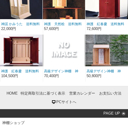
神謡 かみうた 送料無料
神護 天然桧 送料無料
神護 紅春慶 送料無料
22,000円
57,600円
72,600円
神護 紅春慶 送料無料
高級デザイン神棚 神
高級デザイン神棚 神
護 天然桧 送料無料
護 天然桧 送料無料
104,500円
70,400円
50,800円
HOME
特定商取引法に基づく表示
営業カレンダー
お支払い方法
PCサイトへ
PAGE UP
神棚ショップ