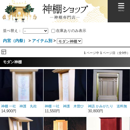
並べ替え：
在庫ありのみ表示
内宮（内祭）
>
アイテム別
>
1
ページ中
1
ページ目（全9件）
モダン神棚
神棚 一社 神護 丸柱
神棚 一社 神護 木曽ひ
神語 かみがたり 送料無
付 （木曽ひのき）送料
のき 送料無料
料
14,900円
11,550円
30,800円
無料