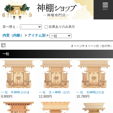
並べ替え：
在庫ありのみ表示
内宮（内祭）
>
アイテム別
>
2
ページ中
1
ページ目（全27件）
一社
一 社 中神明 ひのき
一 社 大々神明（ひの
一 社 大神明ひのき
き）送料無料
8,800円
12,800円
10,780円