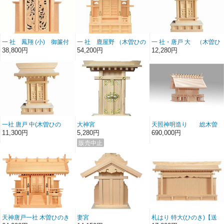
一 社 鳳翔 (小) 御簾付
一 社 鹿屋野 （木曽ひの
一 社・唐戸 大 （木曽ひ
(木曽ひのき）送料無料
き） 御簾付 【送料無
のき）送料無料
38,800円
54,200円
12,280円
料】
一社 唐戸 中(木曽ひの
大神宮
天照神明造り 総木曽
き）
ひのき
11,300円
5,280円
690,000円
天神唐戸一社 木曽ひのき
妻宮
札はり 特大(ひのき)【送