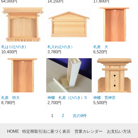
料無料】
64,000円
14,150円
17,800円
札はり(ひのき)
札入れ(ひのき）
札差 大
10,400円
3,780円
6,520円
札差 特大
神棚 札差（ひのき）S
神棚 荒神宮
8,790円
2,700円
5,500円
1
2
次の9件
HOME
特定商取引法に基づく表示
営業カレンダー
お支払い方法