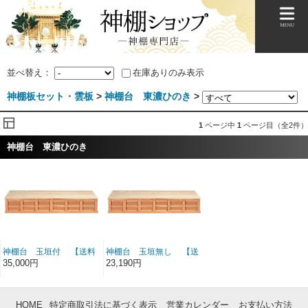
並べ替え：
在庫ありのみ表示
神棚板セット・雲板
>
神棚台 東濃ひのき
>
1
ページ中
1
ページ目（全2件）
神棚台 東濃ひのき
神棚台 玉垣付 【送料
神棚台 玉垣無し 【送
無料】
料無料】
35,000円
23,190円
HOME
特定商取引法に基づく表示
営業カレンダー
お支払い方法