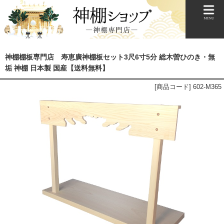
神棚棚板専門店 寿恵廣神棚板セット3尺6寸5分 総木曽ひのき・無
垢 神棚 日本製 国産【送料無料】
[商品コード] 602-M365